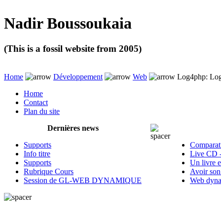
Nadir Boussoukaia
(This is a fossil website from 2005)
Home
Développement
Web
Log4php: Lo
Home
Contact
Plan du site
Dernières news
Supports
Comparati
Info titre
Live CD 
Supports
Un livre 
Rubrique Cours
Avoir son
Session de GL-WEB DYNAMIQUE
Web dyna