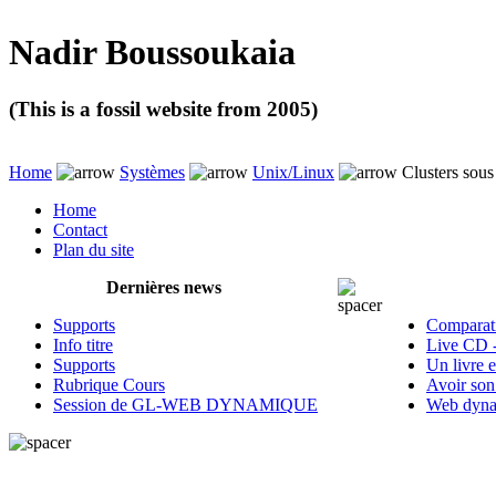
Nadir Boussoukaia
(This is a fossil website from 2005)
Home
Systèmes
Unix/Linux
Clusters sous
Home
Contact
Plan du site
Dernières news
Supports
Comparati
Info titre
Live CD 
Supports
Un livre 
Rubrique Cours
Avoir son
Session de GL-WEB DYNAMIQUE
Web dyna