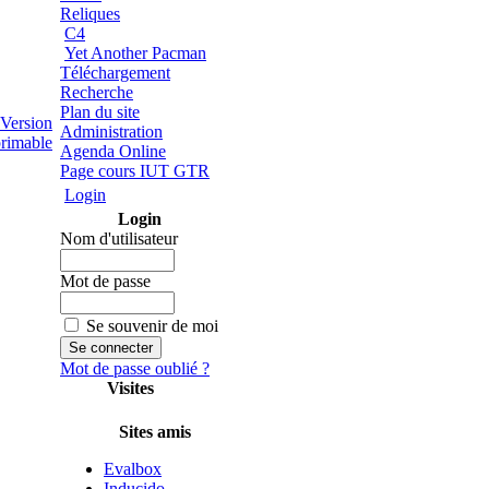
Reliques
C4
Yet Another Pacman
Téléchargement
Recherche
Plan du site
Administration
Agenda Online
Page cours IUT GTR
Login
Login
Nom d'utilisateur
Mot de passe
Se souvenir de moi
Mot de passe oublié ?
Visites
Sites amis
Evalbox
Inducido