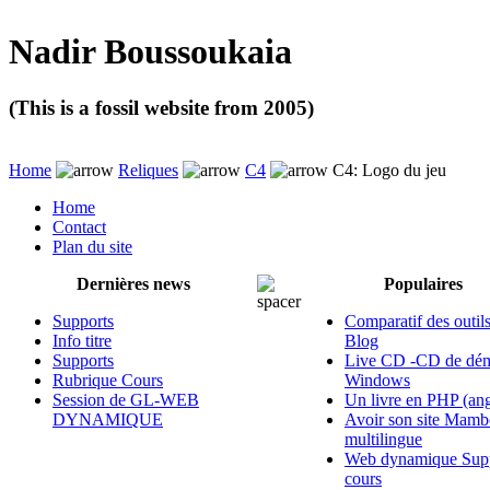
Nadir Boussoukaia
(This is a fossil website from 2005)
Home
Reliques
C4
C4: Logo du jeu
Home
Contact
Plan du site
Dernières news
Populaires
Supports
Comparatif des outil
Info titre
Blog
Supports
Live CD -CD de dém
Rubrique Cours
Windows
Session de GL-WEB
Un livre en PHP (ang
DYNAMIQUE
Avoir son site Mamb
multilingue
Web dynamique Supp
cours