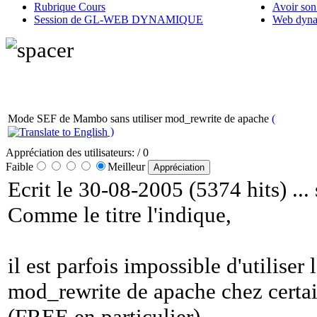
Rubrique Cours
Avoir son
Session de GL-WEB DYNAMIQUE
Web dyna
Mode SEF de Mambo sans utiliser mod_rewrite de apache
(
)
Appréciation des utilisateurs:
/ 0
Faible
Meilleur
Ecrit le 30-08-2005 (5374 hits) ..
Comme le titre l'indique,
il est parfois impossible d'utiliser 
mod_rewrite de apache chez certai
(FREE en particulier).