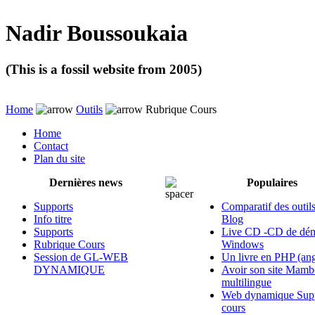
Nadir Boussoukaia
(This is a fossil website from 2005)
Home
Outils
Rubrique Cours
Home
Contact
Plan du site
Dernières news
Populaires
Supports
Comparatif des outil
Info titre
Blog
Supports
Live CD -CD de dém
Rubrique Cours
Windows
Session de GL-WEB
Un livre en PHP (ang
DYNAMIQUE
Avoir son site Mamb
multilingue
Web dynamique Supp
cours