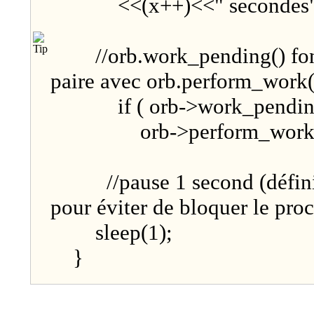
<<(x++)<<" secondes" 
//orb.work_pending() fon
paire avec orb.perform_work(
if ( orb->work_pending
orb->perform_work(
//pause 1 second (défini 
pour éviter de bloquer le pro
sleep(1);
}