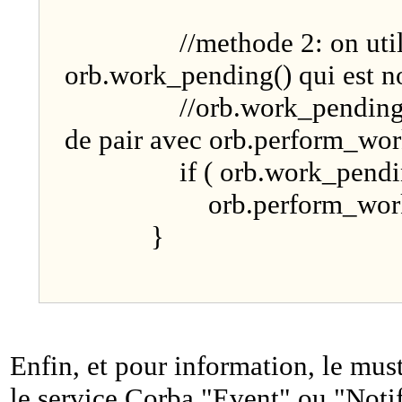
//methode 2: on util
orb.work_pending() qui est n
//orb.work_pending() 
de pair avec orb.perform_wor
if ( orb.work_pending
orb.perform_wo
}
Enfin, et pour information, le must 
le service Corba "Event" ou "Notif