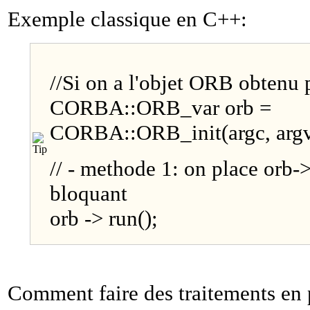
Exemple classique en C++:
//Si on a l'objet ORB obtenu p
CORBA::ORB_var orb =
CORBA::ORB_init(argc, argv
// - methode 1: on place orb->
bloquant
orb -> run();
Comment faire des traitements en 