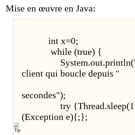
Mise en œuvre en Java:
int x=0;
while (true) {
System.out.println("je
client qui boucle depuis "
+(x++)
secondes");
try {Thread.sleep(100
(Exception e){;};