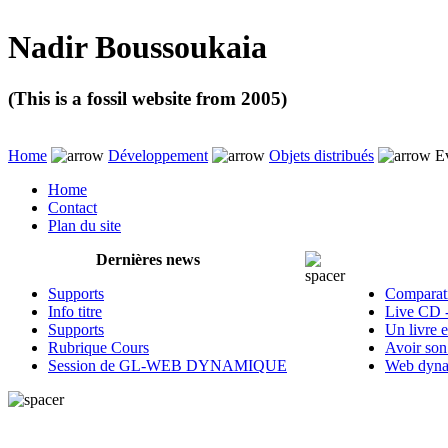
Nadir Boussoukaia
(This is a fossil website from 2005)
Home
Développement
Objets distribués
Ev
Home
Contact
Plan du site
Dernières news
Supports
Comparati
Info titre
Live CD 
Supports
Un livre 
Rubrique Cours
Avoir son
Session de GL-WEB DYNAMIQUE
Web dyna