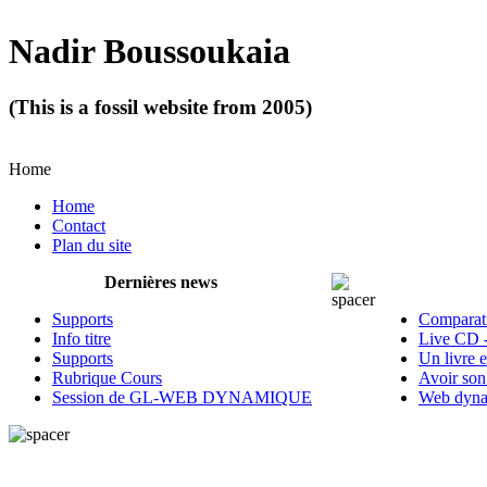
Nadir Boussoukaia
(This is a fossil website from 2005)
Home
Home
Contact
Plan du site
Dernières news
Supports
Comparati
Info titre
Live CD 
Supports
Un livre 
Rubrique Cours
Avoir son
Session de GL-WEB DYNAMIQUE
Web dyna