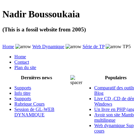
Nadir Boussoukaia
(This is a fossil website from 2005)
Home
Web Dynamique
Série de TP
TP5
Home
Contact
Plan du site
Dernières news
Populaires
Supports
Comparatif des outil
Info titre
Blog
Supports
Live CD -CD de dém
Rubrique Cours
Windows
Session de GL-WEB
Un livre en PHP (ang
DYNAMIQUE
Avoir son site Mamb
multilingue
Web dynamique Supp
cours